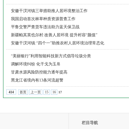
安徽干汊河镇三举措助推人居环境整治工作
我国启动首次林草种质资源普查工作
平鲁交警严查货车违法助力蓝天保卫战
新疆帕其英也尔村:改善人居环境 提升村容“颜值”
安徽干汊河镇:“四个一”助推农村人居环境治理常态化
“美丽银行”利用智能科技新方式倡导垃圾分类
调解环境纠纷 化干戈为玉帛
甘肃水源风险防控能力逐年提高
黑龙江省境内有13条河流超警
首页
上一页
15
16
414
17
栏目导航