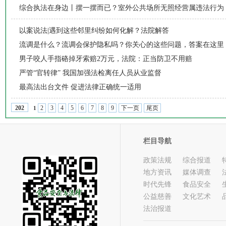
综合执法在身边丨摆一摆而已？室外公共场所无照经营属违法行为
以案说法|遇到这些邻里纠纷如何化解？法院解答
流调是什么？流调会保护隐私吗？你关心的这些问题，答案在这里
男子咬人手指硌掉牙索赔2万元，法院：正当防卫不用赔
严管“官转律” 我国加强法检离任人员从业监督
最高法出台文件 促进法律正确统一适用
2
3
4
5
6
7
8
9
下一页
尾页
202
1
栏目导航
政策法规
综合报道
地方资讯
媒体调查
时代先锋
食品安全
公益慈善
文化艺术
法治报道