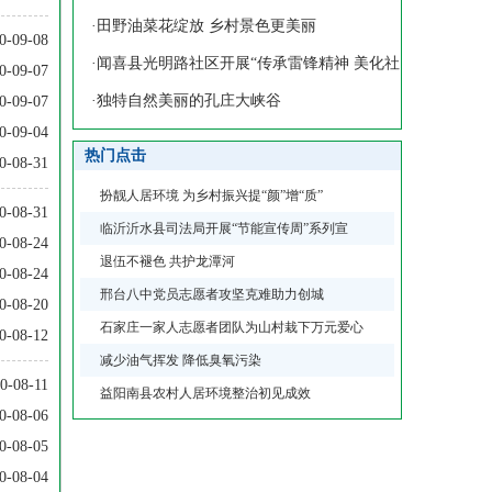
地护生
·
田野油菜花绽放 乡村景色更美丽
0-09-08
·
闻喜县光明路社区开展“传承雷锋精神 美化社
0-09-07
区环
·
独特自然美丽的孔庄大峡谷
0-09-07
0-09-04
热门点击
0-08-31
扮靓人居环境 为乡村振兴提“颜”增“质”
0-08-31
临沂沂水县司法局开展“节能宣传周”系列宣
0-08-24
退伍不褪色 共护龙潭河
0-08-24
邢台八中党员志愿者攻坚克难助力创城
0-08-20
石家庄一家人志愿者团队为山村栽下万元爱心
0-08-12
减少油气挥发 降低臭氧污染
0-08-11
益阳南县农村人居环境整治初见成效
0-08-06
0-08-05
0-08-04