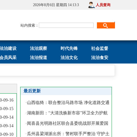
2026年8月6日 星期四 14:13:4
人员查询
站内搜索：
法治建设
法治观察
时代先锋
社会监督
会员风采
法治报道
法治文化
法治食安
最后更新
0-09-16
·
山西临猗：联合整治马路市场 净化道路交通
0-09-15
环境
·
湖南新田：“大清洗焕新市容”环卫全力护航
0-09-14
五一
·
闻喜县光明路社区联合县委统战部开展爱国
0-09-14
卫生月
·
瓜州县梁湖派出所：警村联手严整治 守护土
0-09-10