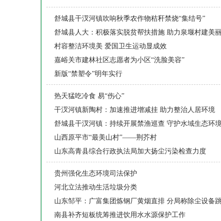
舒城县干汊河镇吹响秋季农作物秸秆禁烧“集结号”
舒城县人大：积极落实脱贫帮扶措施 助力泉堰村建美
村容整洁环境美 爱国卫生运动显成效
嘉峪关市建林社区志愿者为小区“洗脸美容”
新版“禁塑令”明年实行
热天猛吃冷食 易“伤心”
干汊河镇新陶村：加速推进增减挂 助力整治人居环境
舒城县干汊河镇：持续开展禁渔巡查 守护水域生态环
山西原平市“最美山村”——荆芥村
山东高青县综合行政执法局加大扬尘污染检查力度
贵州强化生态环境司法保护
河北立法推动生活垃圾分类
山东邹平：广富集团炼钢厂黄烟直排 分局称除尘设备
南县补齐短板统筹推进饮用水水源保护工作