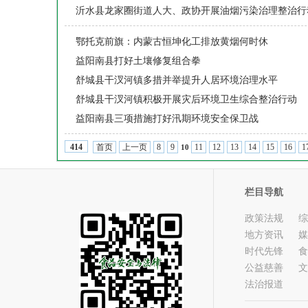
沂水县龙家圈街道人大、政协开展油烟污染治理整治行
鄂托克前旗：内蒙古恒坤化工排放黄烟何时休
益阳南县打好土壤修复组合拳
舒城县干汊河镇多措并举提升人居环境治理水平
舒城县干汊河镇积极开展灾后环境卫生综合整治行动
益阳南县三项措施打好汛期环境安全保卫战
首页
上一页
8
9
11
12
13
14
15
16
1
414
10
栏目导航
政策法规
综
地方资讯
媒
时代先锋
食
公益慈善
文
法治报道