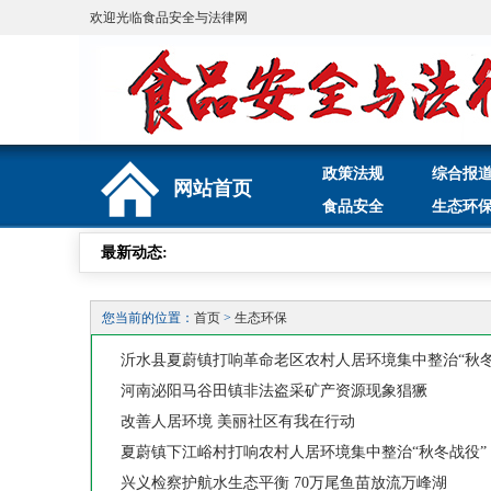
欢迎光临食品安全与法律网
政策法规
综合报
网站首页
食品安全
生态环
最新动态:
您当前的位置：
首页
>
生态环保
沂水县夏蔚镇打响革命老区农村人居环境集中整治“秋冬
河南泌阳马谷田镇非法盗采矿产资源现象猖獗
改善人居环境 美丽社区有我在行动
夏蔚镇下江峪村打响农村人居环境集中整治“秋冬战役”
兴义检察护航水生态平衡 70万尾鱼苗放流万峰湖