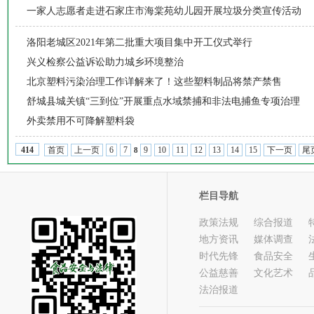
一家人志愿者走进石家庄市海棠苑幼儿园开展垃圾分类宣传活动
洛阳老城区2021年第二批重大项目集中开工仪式举行
兴义检察公益诉讼助力城乡环境整治
北京塑料污染治理工作详解来了！这些塑料制品将禁产禁售
舒城县城关镇“三到位”开展重点水域禁捕和非法电捕鱼专项治理
外卖禁用不可降解塑料袋
首页
上一页
6
7
9
10
11
12
13
14
15
下一页
尾
414
8
栏目导航
政策法规
综合报道
地方资讯
媒体调查
时代先锋
食品安全
公益慈善
文化艺术
法治报道