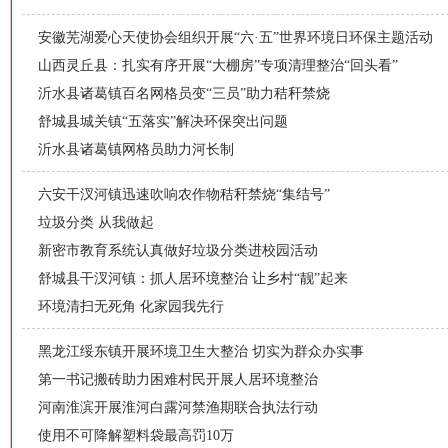
安徽芜湖爱心天使协会组织开展“六·五”世界环境日环保主题活动
山西灵丘县：扎实有序开展“大棚房”专项清理整治“回头看”
沂水县诸葛镇百名网格员变“三员”助力秸秆禁烧
舒城县城关镇“五落实”解决环保突出问题
沂水县诸葛镇网格员助力河长制
六安干汊河镇迅速吹响农作物秸秆禁烧“集结号”
垃圾分类 从我做起
新密市教育系统认真做好垃圾分类进校园活动
舒城县干汊河镇：抓人居环境整治 让乡村“靓”起来
环境清扫无死角 化家园我先行
黑龙江绥东镇开展环境卫生大整治 切实为群众办实事
第一书记搬砖助力困难村民开展人居环境整治
河南淮滨开展淮河白露河禁渔期联合执法行动
使用不可降解塑料袋最高罚10万