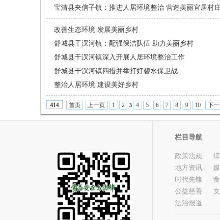
宝清县夹信子镇：推进人居环境整治 营造美丽宜居村
改善生态环境 发展美丽乡村
舒城县干汊河镇：配强保洁队伍 助力美丽乡村
舒城县干汊河镇深入开展人居环境整治工作
舒城县干汊河镇四措并举打好碧水保卫战
整治人居环境 建设美好乡村
首页
上一页
1
2
4
5
6
7
8
9
10
下一
414
3
栏目导航
政策法规
综
地方资讯
媒
时代先锋
食
公益慈善
文
法治报道