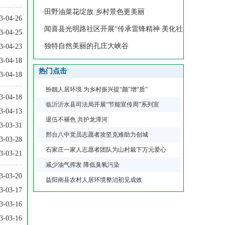
地护生
·
田野油菜花绽放 乡村景色更美丽
3-04-26
·
闻喜县光明路社区开展“传承雷锋精神 美化社
3-04-25
区环
·
独特自然美丽的孔庄大峡谷
3-04-23
3-04-18
热门点击
3-04-18
扮靓人居环境 为乡村振兴提“颜”增“质”
3-04-18
临沂沂水县司法局开展“节能宣传周”系列宣
3-04-13
退伍不褪色 共护龙潭河
3-03-31
邢台八中党员志愿者攻坚克难助力创城
3-03-28
石家庄一家人志愿者团队为山村栽下万元爱心
3-03-21
减少油气挥发 降低臭氧污染
3-03-20
益阳南县农村人居环境整治初见成效
3-03-17
3-03-16
3-03-16