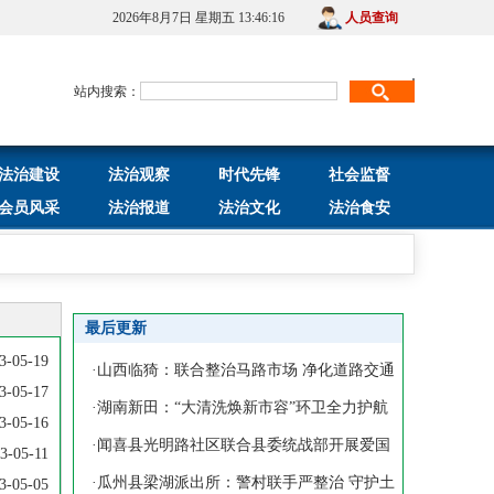
2026年8月7日 星期五 13:46:16
人员查询
站内搜索：
法治建设
法治观察
时代先锋
社会监督
会员风采
法治报道
法治文化
法治食安
最后更新
3-05-19
·
山西临猗：联合整治马路市场 净化道路交通
3-05-17
环境
·
湖南新田：“大清洗焕新市容”环卫全力护航
3-05-16
五一
·
闻喜县光明路社区联合县委统战部开展爱国
3-05-11
卫生月
·
瓜州县梁湖派出所：警村联手严整治 守护土
3-05-05