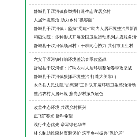
舒城县干汊河镇多举措打造生态宜居乡村
人居环境整治 助力乡村“换容颜”
舒城县干汊河镇：坚持“党建+”助力人居环境整治展新
和硕法院：多种形式开展爱国卫生运动系列志愿服务活
舒城县干汊河镇顺河村：干群同心协力 共创市卫生村
六安干汊河镇打响环境整治春季攻坚战
舒城县干汊河镇：打响农村人居环境整治春季攻坚战
舒城县干汊河镇狠抓环境整治 打造大美靠山
木垒县人民法院“访惠聚”工作队开展环境卫生整治活动
整治农村人居环境 擦亮乡村振兴底色
改善生态环境 共话乡村振兴
正“植”春光 播种希望
践行生态优先 谱写绿色华章
林长制助推森林资源保护 筑牢乡村振兴“保护屏”